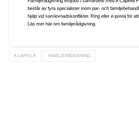
Familjerådgivning erbjuds i samarbete med A Capella F
består av fyra specialister inom par- och familjebehandl
hjälp vid samlevnadskonflikter. Ring eller e-posta för att
Läs mer här om familjerådgivning.
A CAPELLA
FAMILJERÅDGIVNING