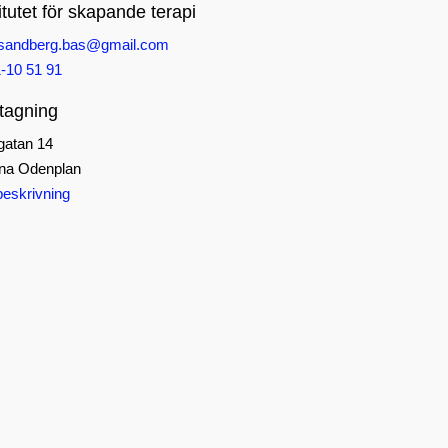
itutet för skapande terapi
.sandberg.bas@gmail.com
-10 51 91
tagning
gatan 14
na Odenplan
eskrivning