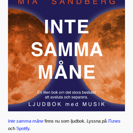
Inte samma måne
finns nu som ljudbok. Lyssna på
iTunes
och
Spotify
.